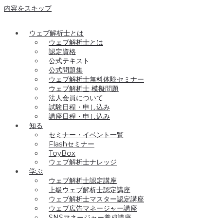
内容をスキップ
ウェブ解析士とは
ウェブ解析士とは
認定資格
公式テキスト
公式問題集
ウェブ解析士無料体験セミナー
ウェブ解析士 模擬問題
法人会員について
試験日程・申し込み
講座日程・申し込み
知る
セミナー・イベント一覧
Flashセミナー
ToyBox
ウェブ解析士ナレッジ
学ぶ
ウェブ解析士認定講座
上級ウェブ解析士認定講座
ウェブ解析士マスター認定講座
ウェブ広告マネージャー講座
SNSマネージャー養成講座