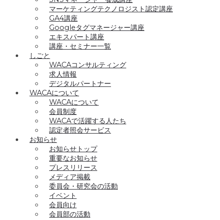
マーケティングテクノロジスト認定講座
GA4講座
Googleタグマネージャー講座
エキスパート講座
講座・セミナー一覧
しごと
WACAコンサルティング
求人情報
デジタルパートナー
WACAについて
WACAについて
会員制度
WACAで活躍する人たち
認定者照会サービス
お知らせ
お知らせトップ
重要なお知らせ
プレスリリース
メディア掲載
委員会・研究会の活動
イベント
会員向け
会員部の活動