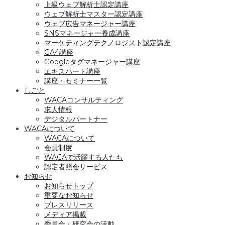
上級ウェブ解析士認定講座
ウェブ解析士マスター認定講座
ウェブ広告マネージャー講座
SNSマネージャー養成講座
マーケティングテクノロジスト認定講座
GA4講座
Googleタグマネージャー講座
エキスパート講座
講座・セミナー一覧
しごと
WACAコンサルティング
求人情報
デジタルパートナー
WACAについて
WACAについて
会員制度
WACAで活躍する人たち
認定者照会サービス
お知らせ
お知らせトップ
重要なお知らせ
プレスリリース
メディア掲載
委員会・研究会の活動