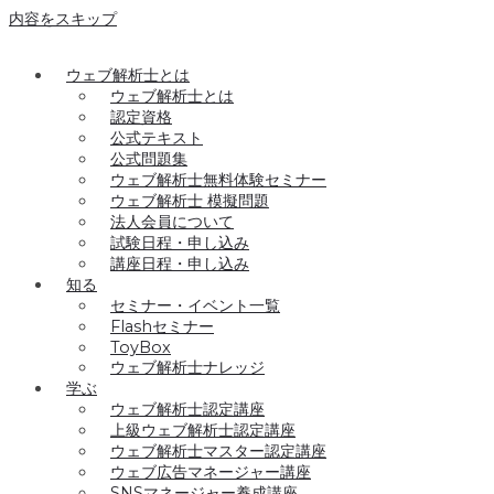
内容をスキップ
ウェブ解析士とは
ウェブ解析士とは
認定資格
公式テキスト
公式問題集
ウェブ解析士無料体験セミナー
ウェブ解析士 模擬問題
法人会員について
試験日程・申し込み
講座日程・申し込み
知る
セミナー・イベント一覧
Flashセミナー
ToyBox
ウェブ解析士ナレッジ
学ぶ
ウェブ解析士認定講座
上級ウェブ解析士認定講座
ウェブ解析士マスター認定講座
ウェブ広告マネージャー講座
SNSマネージャー養成講座