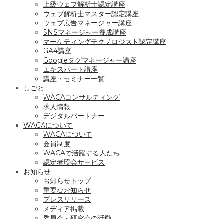
上級ウェブ解析士認定講座
ウェブ解析士マスター認定講座
ウェブ広告マネージャー講座
SNSマネージャー養成講座
マーケティングテクノロジスト認定講座
GA4講座
Googleタグマネージャー講座
エキスパート講座
講座・セミナー一覧
しごと
WACAコンサルティング
求人情報
デジタルパートナー
WACAについて
WACAについて
会員制度
WACAで活躍する人たち
認定者照会サービス
お知らせ
お知らせトップ
重要なお知らせ
プレスリリース
メディア掲載
委員会・研究会の活動