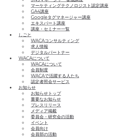
マーケティングテクノロジスト認定講座
GA4講座
Googleタグマネージャー講座
エキスパート講座
講座・セミナー一覧
しごと
WACAコンサルティング
求人情報
デジタルパートナー
WACAについて
WACAについて
会員制度
WACAで活躍する人たち
認定者照会サービス
お知らせ
お知らせトップ
重要なお知らせ
プレスリリース
メディア掲載
委員会・研究会の活動
イベント
会員向け
会員部の活動